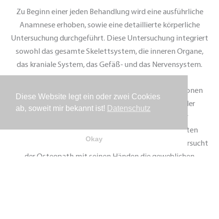
Zu Beginn einer jeden Behandlung wird eine ausführliche
Anamnese erhoben, sowie eine detaillierte körperliche
Untersuchung durchgeführt. Diese Untersuchung integriert
sowohl das gesamte Skelettsystem, die inneren Organe,
das kraniale System, das Gefäß- und das Nervensystem.
Nach der Untersuchung werden die auffälligen Regionen
Diese Website legt ein oder zwei Cookies
analysiert und in Bezug zueinander gesetzt. Auf der
ab, soweit mir bekannt ist!
Datenschutz
Grundlage der Anamnese in Verbindung mit der
Untersuchung folgt eine individuell an den Patienten
Okay
angepasste Behandlung. Während der Behandlung versucht
der Osteopath mit seinen Händen die geweblichen
Beweglichkeitsdefizite der auffälligen Regionen sanft zu
lösen und somit die Selbstheilung bzw. Autoregulation des
Körpers zu stimulieren. Die angewandten osteopathischen
Techniken können alle Ebenen des Körpers positiv